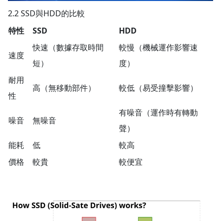
2.2 SSD與HDD的比較
特性
SSD
HDD
快速（數據存取時間
較慢（機械運作影響速
速度
短）
度）
耐用
高（無移動部件）
較低（易受撞擊影響）
性
有噪音（運作時有轉動
噪音
無噪音
聲）
能耗
低
較高
價格
較貴
較便宜